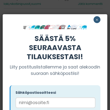
laki
,
nikotiinipussit
,
suomi
Jätä kommentti
×
SÄÄSTÄ 5%
SUOSITUT MYYMÄLÄT
SEURAAVASTA
TILAUKSESTASI!
Liity postituslistallemme ja saat alekoodin
Miamisnus
suoraan sähköpostiisi!
Los Pouches
VIERAILE
SIVUSTOLLA
Sähköpostiosoitteesi
VIERAILE
Tilausehdot pätevät (Käytä
SIVUSTOLLA
koodia "NIKOTIINIT15")