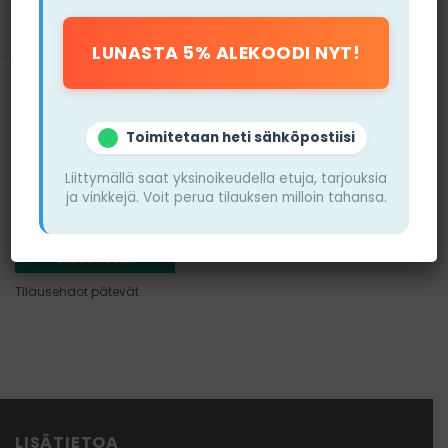
Tilausehdot pätevät (Käytä
koodia "NIKOTIINIT5")
Toimitetaan heti sähköpostiisi
Liittymällä saat yksinoikeudella etuja, tarjouksia
Snuscore
ja vinkkejä. Voit perua tilauksen milloin tahansa.
VIERAILE
SIVUSTOLLA
Tilausehdot pätevät
LISÄTIETOA