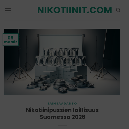
Siirry
NIKOTIINIT.COM
sisältöön
05
maalis
LAINSAADANTO
Nikotiinipussien laillisuus
Suomessa 2026