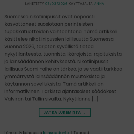
LÄHETETTY
05/03/2026
KÄYTTÄJÄLTÄ
ANNA
Suomessa nikotiinipussit ovat nopeasti
kasvattaneet suosiotaan perinteisten
tupakkatuotteiden vaihtoehtona. Tämä artikkeli
käsittelee nikotiinipussien laillisuutta Suomessa
vuonna 2026, tarjoten syvällistä tietoa
nykytilanteesta, tuonnista, ikärajoista, rajoituksista
ja lainsäädännön kehityksestä. Nikotiinipussit
laillisuus Suomi -aihe on tärkeä, ja se vaatii tarkkaa
ymmärrystä lainsäädännön muutoksista ja
käytännön sovelluksista. Tämä artikkeli on
informatiivinen. Tarkista ajantasaiset säädökset
Valviran tai Tullin sivuilta. Nykytilanne […]
JATKA LUKEMISTA
→
Lähetetty kohdassa
lainsaadanto
|
Tagged