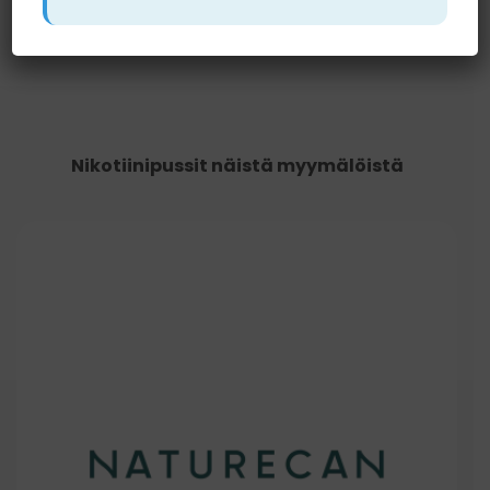
Nikotiinipussit näistä myymälöistä