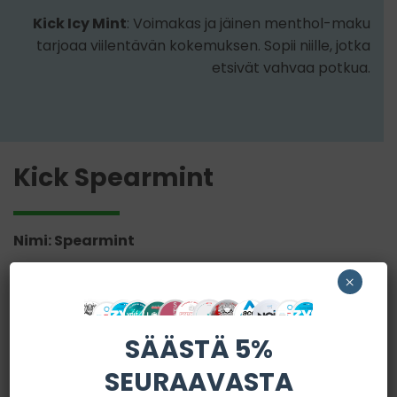
Kick Icy Mint
: Voimakas ja jäinen menthol-maku
tarjoaa viilentävän kokemuksen. Sopii niille, jotka
etsivät vahvaa potkua.
Kick Spearmint
Nimi: Spearmint
Makuprofiili: Spearmint, raikas, makea
×
Nikotiinipitoisuus: 4 mg/pussi
SÄÄSTÄ 5%
Kick Spearmint
: Pehmeä ja makea spearmint-
SEURAAVASTA
maku sopii perinteisten minttupussien ystäville ja