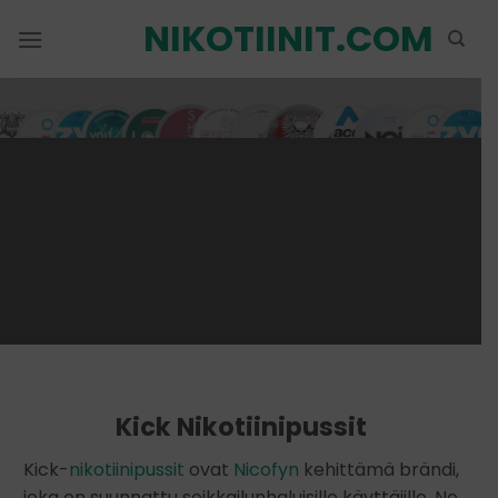
Siirry
NIKOTIINIT.COM
sisältöön
Kick Nikotiinipussit
Kick-
nikotiinipussit
ovat
Nicofyn
kehittämä brändi,
joka on suunnattu seikkailunhaluisille käyttäjille. Ne