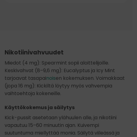
Nikotiinivahvuudet
Miedot (4 mg): Spearmint sopii aloittelijoille.
Keskivahvat (8–9,6 mg): Eucalyptus ja Icy Mint
tarjoavat tasapai
nois
en kokemuksen. Voimakkaat
(jopa 16 mg): Kickiltä löytyy myös vahvempia
vaihtoehtoja kokeneille.
Käyttökokemus ja säilytys
Kick-pussit asetetaan ylähuulen alle, ja nikotiini
vapautuu 15–60 minuutin ajan. Kuivempi
suutuntuma miellyttää monia. Säilytä viileässä ja