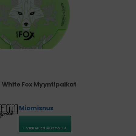
White Fox Myyntipaikat
Miamisnus
VIERAILE SIVUSTOLLA