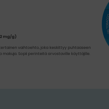
 12 mg/g)
inkertainen vaihtoehto, joka keskittyy puhtaaseen
akuja. Sopii perinteitä arvostaville käyttäjille.