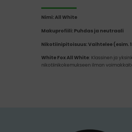
Nimi: All White
Makuprofiili: Puhdas ja neutraali
Nikotiinipitoisuus: Vaihtelee (esim.
White Fox All White
: Klassinen ja yks
nikotiinikokemukseen ilman voimakkaita m