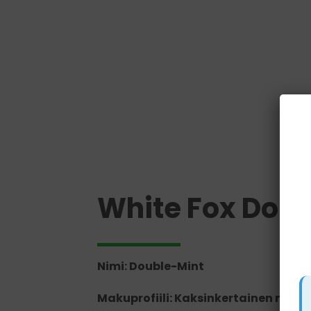
White Fox Dou
Nimi: Double-Mint
Makuprofiili: Kaksinkertainen mintt