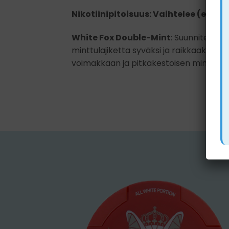
Nikotiinipitoisuus: Vaihtelee (esim.
White Fox Double-Mint
: Suunniteltu m
minttulajiketta syväksi ja raikkaaksi mak
voimakkaan ja pitkäkestoisen minttuk