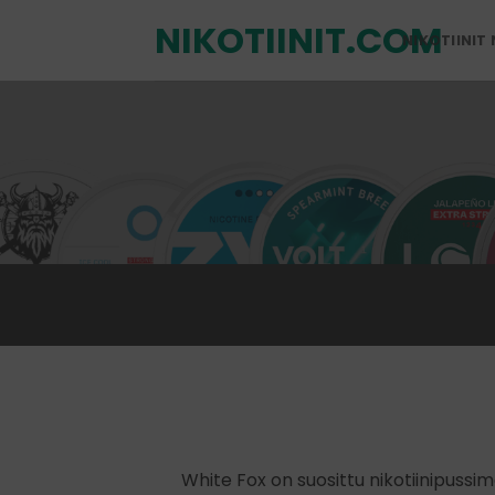
Siirry
NIKOTIINIT.COM
sisältöön
NIKOTIINIT
White Fox on suosittu nikotiinipussi