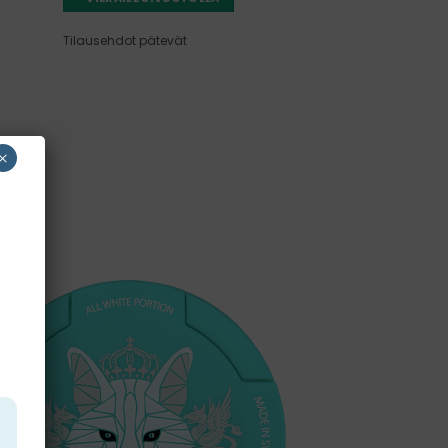
Tilausehdot pätevät
×