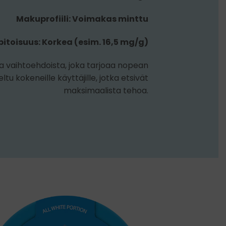
Makuprofiili: Voimakas minttu
pitoisuus: Korkea (esim. 16,5 mg/g)
a vaihtoehdoista, joka tarjoaa nopean
ltu kokeneille käyttäjille, jotka etsivät
maksimaalista tehoa.