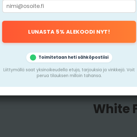
 16 mg/g)
intun ystäville, tämä pussi yhdistää kaksi
uelämykseksi. Ihanteellinen niille, jotka haluavat
okemuksen.
Toimitetaan heti sähköpostiisi
Liittymällä saat yksinoikeudella etuja, tarjouksia ja vinkkejä. Voit
perua tilauksen milloin tahansa.
White 