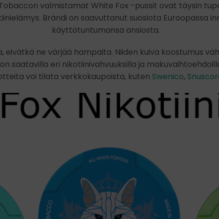
 GN Tobaccon valmistamat White Fox -pussit ovat täysin tu
inielämys. Brändi on saavuttanut suosiota Euroopassa in
käyttötuntumansa ansiosta.
ia, eivätkä ne värjää hampaita. Niiden kuiva koostumus 
on saatavilla eri nikotiinivahvuuksilla ja makuvaihtoehdoil
otteita voi tilata verkkokaupoista, kuten
Swenico
,
Snuscor