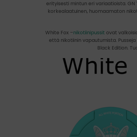
erityisesti mintun eri variaatioista.
korkealaatuinen, huomaamaton nikoti
White Fox –
nikotiinipussit
ovat valkois
että nikotiinin vapautumista. Pusseja 
Black Edition. Tu