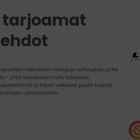
 tarjoamat
oehdot
nipuolisen valikoiman makuja ja vahvuuksia, jotka
a – yhtiö tunnetaan myös vahvoista
Tupakattomat ja täysin valkoiset pussit sopivat
situimpiin vaihtoehtoihin.