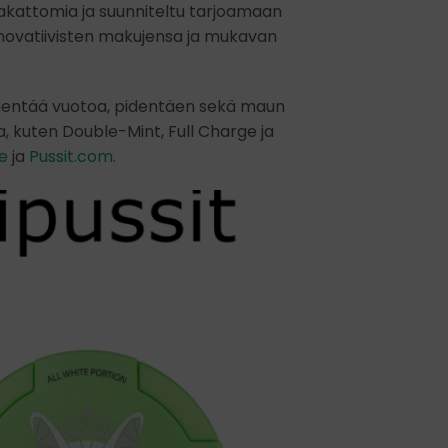
pakattomia ja suunniteltu tarjoamaan
novatiivisten makujensa ja mukavan
vähentää vuotoa, pidentäen sekä maun
la, kuten Double-Mint, Full Charge ja
e
ja
Pussit.com
.