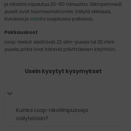
ja nikotiini vapautuu 20–60 minuuttia. Silkinpehmeät
pussit ovat huomaamattomia. Säilytä viileässä,
kuivassa ja
valo
lta suojatussa paikassa.
Pakkauskoot
Loop-kiekot sisältävät 22 slim-pussia tai 20 mini-
pussia, jotka ovat käteviä päivittäiseen käyttöön.
Usein kysytyt kysymykset
Kuinka Loop-nikotiinipusseja
säilytetään?