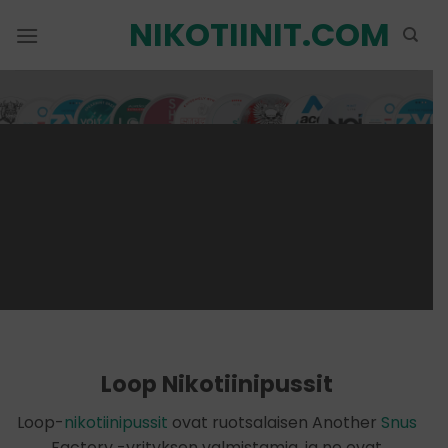
Siirry
NIKOTIINIT.COM
sisältöön
Loop Nikotiinipussit
Loop-
nikotiinipussit
ovat ruotsalaisen Another
Snus
Factory -yrityksen valmistamia, ja ne ovat