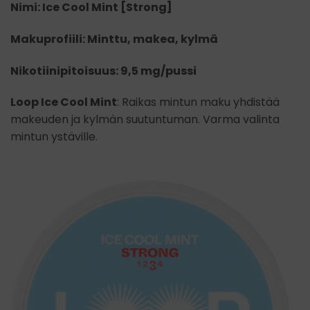
Nimi: Ice Cool Mint [Strong]
Makuprofiili: Minttu, makea, kylmä
Nikotiinipitoisuus: 9,5 mg/pussi
Loop Ice Cool Mint
: Raikas mintun maku yhdistää
makeuden ja kylmän suutuntuman. Varma valinta
mintun ystäville.