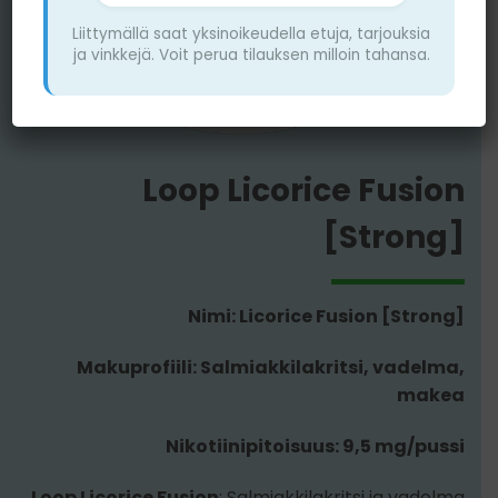
Liittymällä saat yksinoikeudella etuja, tarjouksia
ja vinkkejä. Voit perua tilauksen milloin tahansa.
Loop Licorice Fusion
[Strong]
Nimi: Licorice Fusion [Strong]
Makuprofiili: Salmiakkilakritsi, vadelma,
makea
Nikotiinipitoisuus: 9,5 mg/pussi
Loop Licorice Fusion
: Salmiakkilakritsi ja vadelma