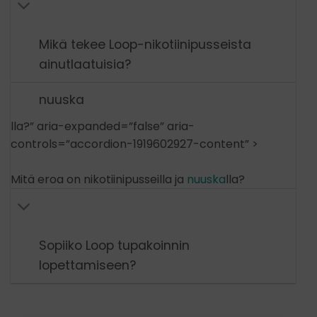
Mikä tekee Loop-nikotiinipusseista
ainutlaatuisia?
nuuska
lla?” aria-expanded=”false” aria-
controls=”accordion-1919602927-content” >
Mitä eroa on nikotiinipusseilla ja
nuuska
lla?
Sopiiko Loop tupakoinnin
lopettamiseen?