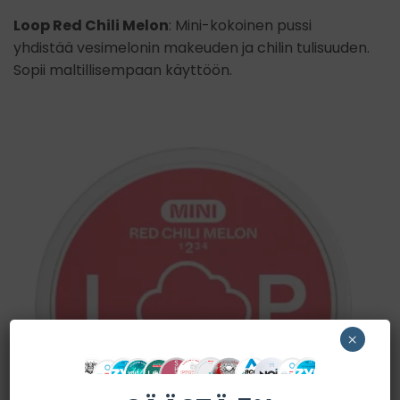
Loop Red Chili Melon
: Mini-kokoinen pussi
yhdistää vesimelonin makeuden ja chilin tulisuuden.
Sopii maltillisempaan käyttöön.
×