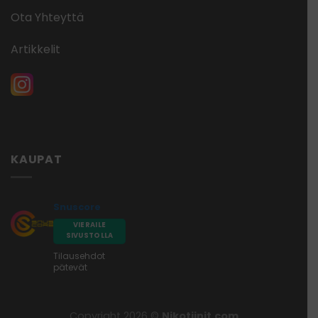
Ota Yhteyttä
Artikkelit
KAUPAT
Snuscore
VIERAILE
SIVUSTOLLA
Tilausehdot
pätevät
Copyright 2026 ©
Nikotiinit.com