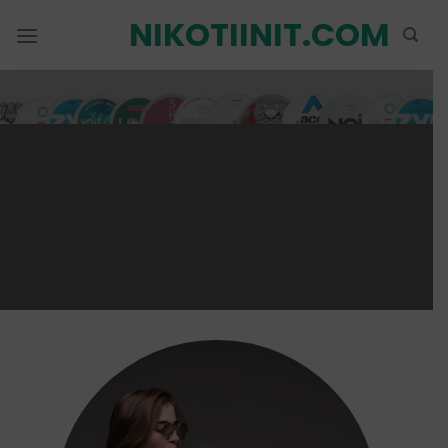
Siirry
NIKOTIINIT.COM
sisältöön