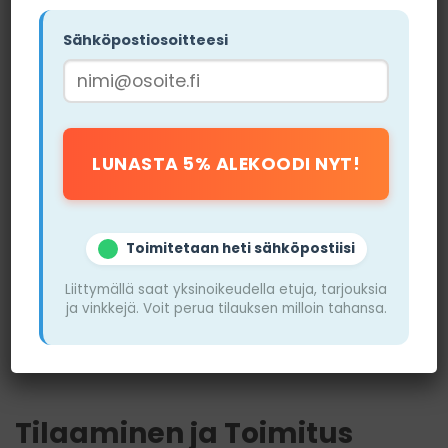
Sähköpostiosoitteesi
Toimitetaan heti sähköpostiisi
Liittymällä saat yksinoikeudella etuja, tarjouksia
ja vinkkejä. Voit perua tilauksen milloin tahansa.
Kuva nikotiinipusseista Pussit.com
etusivu
lta
Tilaaminen ja Toimitus