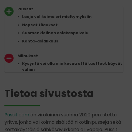
Plussat
Laaja valikoima eri mieltymyksiin
Nopeat tilaukset
Suomenkielinen asiakaspalvelu
Kanta-asiakkuus
Miinukset
Kysyntä voi olla niin kovaa että tuotteet käyvät
vähiin
Tietoa sivustosta
Pussit.com
on virolainen vuonna 2020 perustettu
yritys, jonka valikoima sisältää nikotiinipusseja sekä
kertakäyttöisiä sähkösavukkeita eli vapeja. Pussit