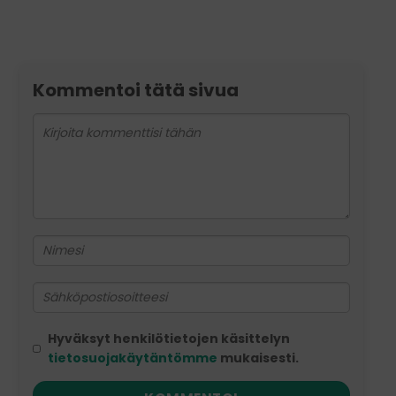
Kommentoi tätä sivua
Hyväksyt henkilötietojen käsittelyn
tietosuojakäytäntömme
mukaisesti.