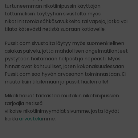
turtuneemman nikotiinipussin käyttäjän
tottumuksiin. Löytyyhän sivustolta myös
nikotiinittomia sähkösavukkeita tai vapeja, jotka voi
tilata kätevästi netistä suoraan kotiovelle.
Pussit.com sivustolta löytyy myös suomenkielinen
asiakaspalvelu, jotta mahdollisen ongelmatilanteet
pystytään hoitamaan helposti ja nopeasti. Myös
hinnat ovat kohtuulliset, joten kokonaisuudessaan
Pussit.com saa hyvän arvosanan toiminnastaan. Ei
muuta kuin tilailemaan ja pussit huulen alle!
Mikäli haluat tarkastaa muitakin nikotiinipussien
tarjoajia netissä
vilkaise nikotiinimyymälät sivumme, josta löydät
kaikki
arvostelu
mme.