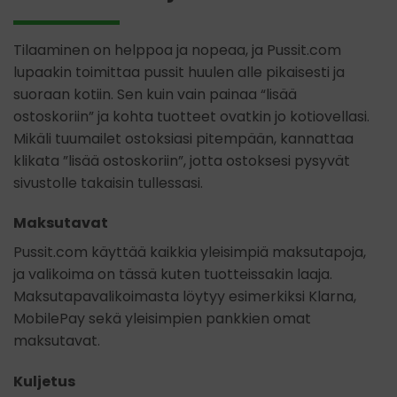
Tilaaminen on helppoa ja nopeaa, ja Pussit.com
lupaakin toimittaa pussit huulen alle pikaisesti ja
suoraan kotiin. Sen kuin vain painaa “lisää
ostoskoriin” ja kohta tuotteet ovatkin jo kotiovellasi.
Mikäli tuumailet ostoksiasi pitempään, kannattaa
klikata ”lisää ostoskoriin”, jotta ostoksesi pysyvät
sivustolle takaisin tullessasi.
Maksutavat
Pussit.com käyttää kaikkia yleisimpiä maksutapoja,
ja valikoima on tässä kuten tuotteissakin laaja.
Maksutapavalikoimasta löytyy esimerkiksi Klarna,
MobilePay sekä yleisimpien pankkien omat
maksutavat.
Kuljetus