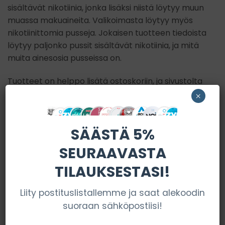
sisältävät nikotiinia, jonka lisäksi niistä löytyy muun
muassa makuaineita. Valikoimasta löytyy myös
nikotiinittomia pusseja. Jokaisen tuotteen tiedoista
löytyy paljonko pussit sisältävät nikotiinia, ja mitä
muita ainesosia pusseissa on.
Tuotteet on helppo lisätä ostoskoriin, ja sivustolta
löytyy myös ohjeet, kuinka tilata ja paljonko
×
tuotteita voi tilata kerralla. Kaikissa tuotteissa on
maksimissaan 30 mg nikotiinia. Kiekoissa oleva kpl
SÄÄSTÄ 5%
määrä nikotiinipusseja myös ilmoitetaan jokaisen
tuotteen kohdalla erikseen. Keskimäärin kiekoissa
SEURAAVASTA
on noin 20-30 kpl pusseja.
TILAUKSESTASI!
Pussit.com myös kartuttaa valikoimaansa
tasaiseen tahtiin, ja kannattaakin käydä
Liity postituslistallemme ja saat alekoodin
satunnaiseen tahtiin tarkistamassa uutuudet-
suoraan sähköpostiisi!
kohta, josta löytyvät uusimmat tuotteet.