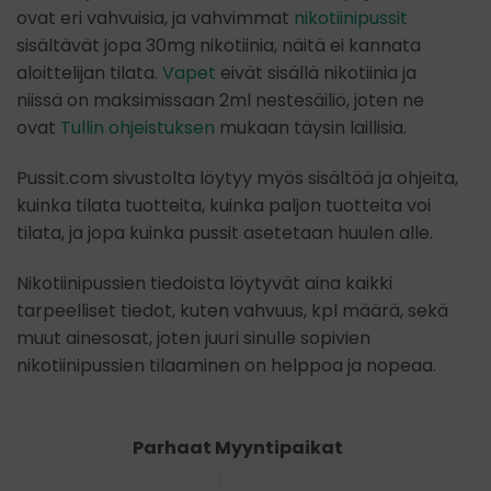
ovat eri vahvuisia, ja vahvimmat
nikotiinipussit
sisältävät jopa 30mg nikotiinia, näitä ei kannata
aloittelijan tilata.
Vapet
eivät sisällä nikotiinia ja
niissä on maksimissaan 2ml nestesäiliö, joten ne
ovat
Tullin ohjeistuksen
mukaan täysin laillisia.
Pussit.com sivustolta löytyy myös sisältöä ja ohjeita,
kuinka tilata tuotteita, kuinka paljon tuotteita voi
tilata, ja jopa kuinka pussit asetetaan huulen alle.
Nikotiinipussien tiedoista löytyvät aina kaikki
tarpeelliset tiedot, kuten vahvuus, kpl määrä, sekä
muut ainesosat, joten juuri sinulle sopivien
nikotiinipussien tilaaminen on helppoa ja nopeaa.
Parhaat Myyntipaikat