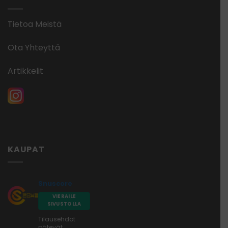
Tietoa Meistä
Ota Yhteyttä
Artikkelit
KAUPAT
Snuscore
VIERAILE
SIVUSTOLLA
Tilausehdot
pätevät