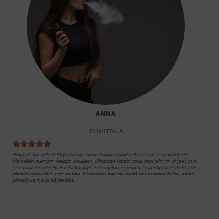
ANNA
TOIMITTAJA
Heippa! Jos haluat liittyä Pussit.comin kanta-asiakkaaksi, se on tosi simppeliä.
Mennään suoraan heidän sivulleen, klikataan kanta-asiakasohjelman ohjeet auki
ja seurataan ohjeita – rekisteröityminen hoituu nopeasti, ja pääset kerryttämään
pisteitä ostoksista saman tien. Kannattaa tsekata sieltä tarkemmat tiedot, miten
pisteitä kertyy ja käytetään!