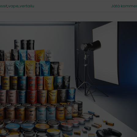
ussit
,
vape
,
vertailu
Jätä kommen