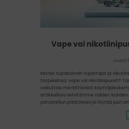
Vape vai nikotiinip
LÄHETET
Monet tupakoinnin lopettajat ja nikotiin
tarpeisiinsa: vape vai nikotiinipussit? T
vaikuttaa merkittävästi käyttäjäkokemuks
artikkelissa selvitämme näiden kahden va
perustellun päätöksen ja löytää juuri si