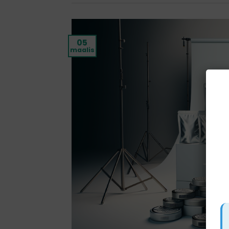
05
maalis