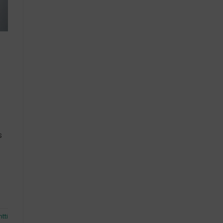
s
tti