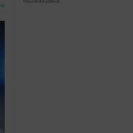
Tilausehdot pätevät
tti