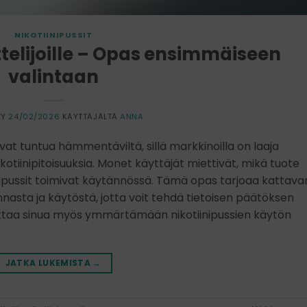
NIKOTIINIPUSSIT
ittelijoille – Opas ensimmäiseen
valintaan
TY
24/02/2026
KÄYTTÄJÄLTÄ
ANNA
voivat tuntua hämmentäviltä, sillä markkinoilla on laaja
nikotiinipitoisuuksia. Monet käyttäjät miettivät, mikä tuote
tiinipussit toimivat käytännössä. Tämä opas tarjoaa kattava
innasta ja käytöstä, jotta voit tehdä tietoisen päätöksen
ttaa sinua myös ymmärtämään nikotiinipussien käytön
JATKA LUKEMISTA
→