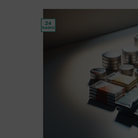
24
helmi