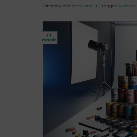
Lähetetty kohdassa
vertailu
|
Tagged
nikotiinip
17
maalis