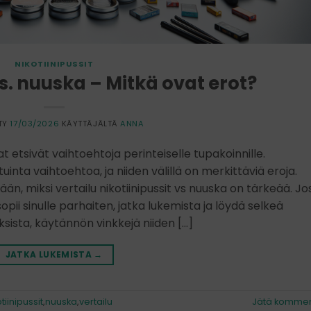
NIKOTIINIPUSSIT
vs. nuuska – Mitkä ovat erot?
TY
17/03/2026
KÄYTTÄJÄLTÄ
ANNA
t etsivät vaihtoehtoja perinteiselle tupakoinnille.
tuinta vaihtoehtoa, ja niiden välillä on merkittäviä eroja.
, miksi vertailu nikotiinipussit vs nuuska on tärkeää. Jo
pii sinulle parhaiten, jatka lukemista ja löydä selkeä
ista, käytännön vinkkejä niiden […]
JATKA LUKEMISTA
→
tiinipussit
,
nuuska
,
vertailu
Jätä kommen