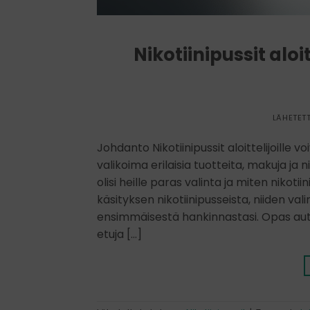
Nikotiinipussit alo
LÄHETET
Johdanto Nikotiinipussit aloittelijoille 
valikoima erilaisia tuotteita, makuja ja 
olisi heille paras valinta ja miten niko
käsityksen nikotiinipusseista, niiden val
ensimmäisestä hankinnastasi. Opas au
etuja […]