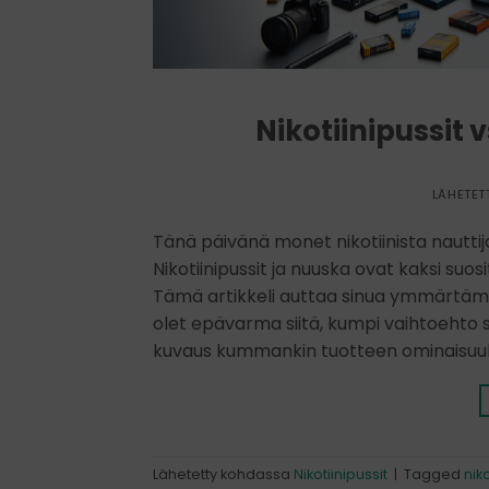
Nikotiinipussit 
LÄHETET
Tänä päivänä monet nikotiinista nauttija
Nikotiinipussit ja nuuska ovat kaksi suosi
Tämä artikkeli auttaa sinua ymmärtämään
olet epävarma siitä, kumpi vaihtoehto so
kuvaus kummankin tuotteen ominaisuuks
Lähetetty kohdassa
Nikotiinipussit
|
Tagged
niko