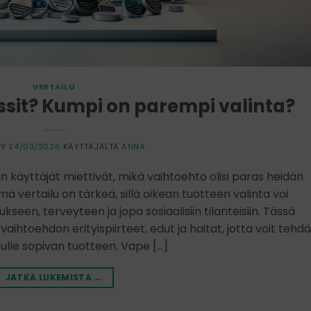
VERTAILU
ussit? Kumpi on parempi valinta?
TY
24/03/2026
KÄYTTÄJÄLTÄ
ANNA
in käyttäjät miettivät, mikä vaihtoehto olisi paras heidän
ämä vertailu on tärkeä, sillä oikean tuotteen valinta voi
een, terveyteen ja jopa sosiaalisiin tilanteisiin. Tässä
ihtoehdon erityispiirteet, edut ja haitat, jotta voit tehdä
nulle sopivan tuotteen. Vape […]
JATKA LUKEMISTA
→