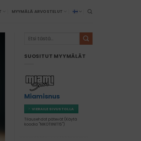
T
MYYMÄLÄ ARVOSTELUT
SUOSITUT MYYMÄLÄT
Miamisnus
VIERAILE SIVUSTOLLA
Tilausehdot pätevät (Käytä
koodia "NIKOTIINIT15")