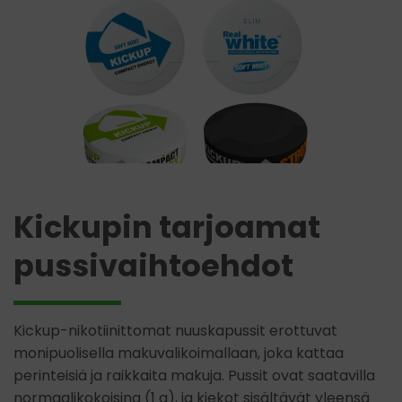
Kickupin tarjoamat
pussivaihtoehdot
Kickup-nikotiinittomat nuuskapussit erottuvat
monipuolisella makuvalikoimallaan, joka kattaa
perinteisiä ja raikkaita makuja. Pussit ovat saatavilla
normaalikokoisina (1 g), ja kiekot sisältävät yleensä