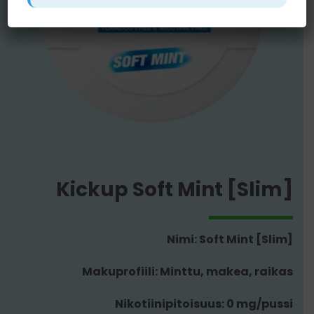
Kickup Soft Mint [Slim]
Nimi: Soft Mint [Slim]
Makuprofiili: Minttu, makea, raikas
Nikotiinipitoisuus: 0 mg/pussi