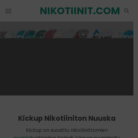
Siirry
NIKOTIINIT.COM
sisältöön
Kickup Nikotiiniton Nuuska
Kickup on suosittu nikotiinittomien
nuuska
tuotteiden brändi, joka on suunniteltu