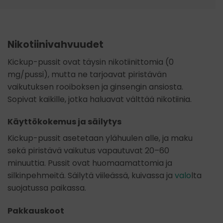
Nikotiinivahvuudet
Kickup-pussit ovat täysin nikotiinittomia (0
mg/pussi), mutta ne tarjoavat piristävän
vaikutuksen rooiboksen ja ginsengin ansiosta.
Sopivat kaikille, jotka haluavat välttää nikotiinia.
Käyttökokemus ja säilytys
Kickup-pussit asetetaan ylähuulen alle, ja maku
sekä piristävä vaikutus vapautuvat 20–60
minuuttia. Pussit ovat huomaamattomia ja
silkinpehmeitä. Säilytä viileässä, kuivassa ja
valo
lta
suojatussa paikassa.
Pakkauskoot