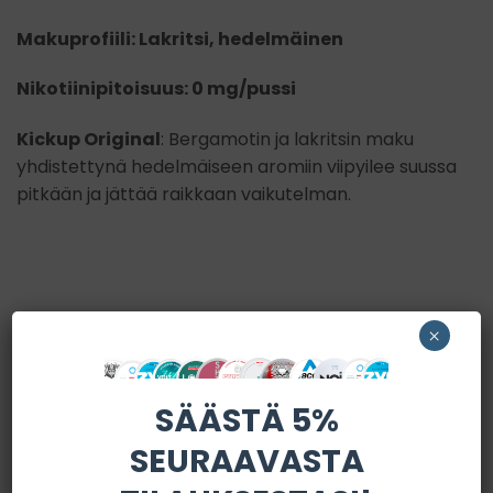
Makuprofiili: Lakritsi, hedelmäinen
Nikotiinipitoisuus: 0 mg/pussi
Kickup Original
: Bergamotin ja lakritsin maku
yhdistettynä hedelmäiseen aromiin viipyilee suussa
pitkään ja jättää raikkaan vaikutelman.
×
SÄÄSTÄ 5%
SEURAAVASTA