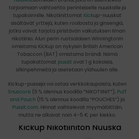
tarjoamaan vaihtoehto perinteiselle nuuskalle ja
tupakoinnille. Nikotiinittomat
Kick
up-nuuskat
sisältävät yrttejä, kuten rooibosta ja ginsengiä,
jotka voivat tarjota piristävän vaikutuksen ilman
nikotiinia. Alun perin ruotsalaisen Winningtonin
omistama Kickup on nykyisin British American
Tobaccon (BAT) omistama brändi. Nämä
tupakattomat
pussit
ovat 1 g kokoisia,
silkinpehmeitä ja asetetaan ylähuulen alle.
Kickup-pusseja voi ostaa verkkokaupoista, kuten
Snuscore
(5 % alennus koodilla ”NIKOTIINIT”),
Puff
and Pouch
(15 % alennus koodilla ”POUCHES”) ja
Pussit.com
. Hinnat vaihtelevat myymälöittäin,
mutta ne alkavat noin 4–5 € per kiekko.