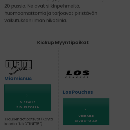
20 pussia. Ne ovat silkinpehmeitä,
huomaamattomia ja tarjoavat piristävän
vaikutuksen ilman nikotiinia.
Kickup Myyntipaikat
Miamisnus
Los Pouches
VIERAILE
SIVUSTOLLA
VIERAILE
Tilausehdot pätevät (Käytä
SIVUSTOLLA
koodia ”NIKOTIINIT15”)