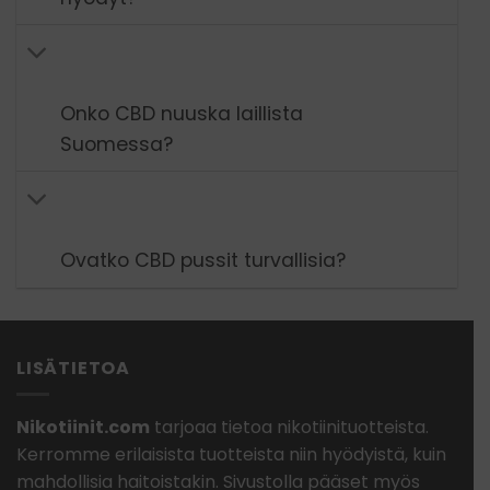
Onko CBD nuuska laillista
Suomessa?
Ovatko CBD pussit turvallisia?
LISÄTIETOA
Nikotiinit.com
tarjoaa tietoa nikotiinituotteista.
Kerromme erilaisista tuotteista niin hyödyistä, kuin
mahdollisia haitoistakin. Sivustolla pääset myös