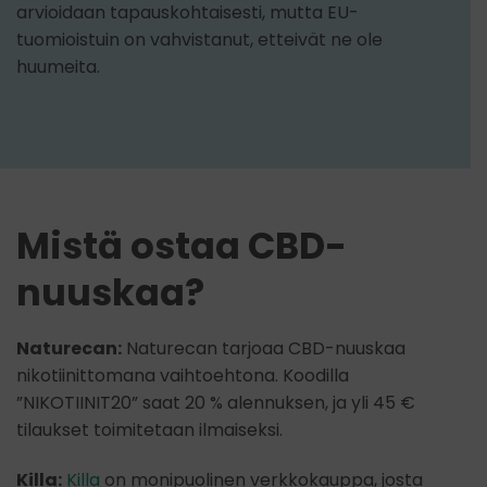
arvioidaan tapauskohtaisesti, mutta EU-
tuomioistuin on vahvistanut, etteivät ne ole
huumeita.
Mistä ostaa CBD-
nuuskaa?
Naturecan:
Naturecan tarjoaa CBD-nuuskaa
nikotiinittomana vaihtoehtona. Koodilla
”NIKOTIINIT20” saat 20 % alennuksen, ja yli 45 €
tilaukset toimitetaan ilmaiseksi.
Killa:
Killa
on monipuolinen verkkokauppa, josta