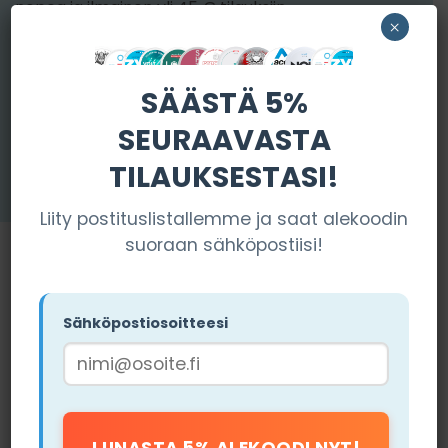
nopea ja ilmainen yli 45 € tilauksiin.
×
Killa:
Killa
-verkkokaupasta löydät kattavan
valikoiman CBD-nuuskaa ja muita pusseja. Käytä
SÄÄSTÄ 5%
koodia ”NIKOTIINIT10” saadaksesi 10 % alennuksen –
erinomainen vaihtoehto monipuolisuutta etsiville.
SEURAAVASTA
TILAUKSESTASI!
Liity postituslistallemme ja saat alekoodin
suoraan sähköpostiisi!
Sähköpostiosoitteesi