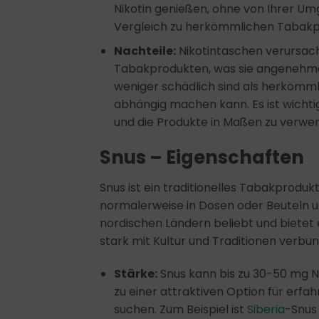
Nikotin genießen, ohne von Ihrer Um
Vergleich zu herkömmlichen Tabakpr
Nachteile:
Nikotintaschen verursa
Tabakprodukten, was sie angenehmer
weniger schädlich sind als herkömml
abhängig machen kann. Es ist wichtig
und die Produkte in Maßen zu verwe
Snus – Eigenschaften
Snus ist ein traditionelles Tabakprodu
normalerweise in Dosen oder Beuteln und
nordischen Ländern beliebt und bietet e
stark mit Kultur und Traditionen verb
Stärke:
Snus kann bis zu 30-50 mg N
zu einer attraktiven Option für erfa
suchen. Zum Beispiel ist
Siberia
-Snus 