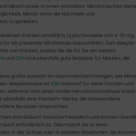
 und Nikotin sowie Aromen enthalten. Nikotintaschen biet
ichkeit, Nikotin ohne die Nachteile und
en zu genießen.
hiedenen Stärken erhältlich, typischerweise von 4-16 mg.
e für sie passende Nikotindosis auszuwählen. Zum Beispiel
tte von Stärken, sodass Sie die für Sie am besten
lo
und
ZYN
sind ebenfalls gute Beispiele für Marken, die
 eine große Auswahl an Geschmacksrichtungen, wie Minze
n. Beispielsweise ist
Killa
bekannt für seine frischen und
, während Velo einen modernen und innovativen Ansat
st ebenfalls eine Premium-Marke, die insbesondere
ollere Benutzer ansprechen.
chen sind äußerst benutzerfreundlich und können überal
uch erforderlich ist. Dies macht sie zu einer
z, in der Schule oder in sozialen Situationen. Sie können