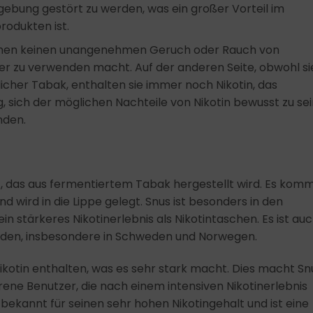
gebung gestört zu werden, was ein großer Vorteil im
odukten ist.
chen keinen unangenehmen Geruch oder Rauch von
 zu verwenden macht. Auf der anderen Seite, obwohl si
icher Tabak, enthalten sie immer noch Nikotin, das
, sich der möglichen Nachteile von Nikotin bewusst zu se
nden.
kt, das aus fermentiertem Tabak hergestellt wird. Es kom
 wird in die Lippe gelegt. Snus ist besonders in den
in stärkeres Nikotinerlebnis als Nikotintaschen. Es ist au
unden, insbesondere in Schweden und Norwegen.
ikotin enthalten, was es sehr stark macht. Dies macht Sn
hrene Benutzer, die nach einem intensiven Nikotinerlebnis
bekannt für seinen sehr hohen Nikotingehalt und ist eine