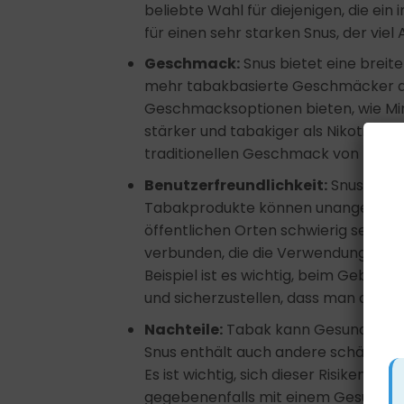
beliebte Wahl für diejenigen, die ein
für einen sehr starken Snus, der vie
Geschmack:
Snus bietet eine breit
mehr tabakbasierte Geschmäcker al
Geschmacksoptionen bieten, wie Minz
stärker und tabakiger als Nikotintasch
traditionellen Geschmack von Tab
Benutzerfreundlichkeit:
Snus erfo
Tabakprodukte können unangenehme
öffentlichen Orten schwierig sein, u
verbunden, die die Verwendung in
Beispiel ist es wichtig, beim Gebra
und sicherzustellen, dass man ande
Nachteile:
Tabak kann Gesundheitsr
Snus enthält auch andere schädliche
Es ist wichtig, sich dieser Risiken b
gegebenenfalls mit einem Gesundhei