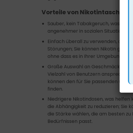
Vorteile von Nikotintaschen
Sauber, kein Tabakgeruch, was sie
angenehmer in sozialen Situationen
Einfach überall zu verwenden, ohne
Störungen; Sie können Nikotin genie
ohne dass es in Ihrer Umgebung sicht
Große Auswahl an Geschmäckern, di
Vielzahl von Benutzern ansprechen, 
können den für Sie passenden Ges
finden.
Niedrigere Nikotindosen, was helfen 
die Abhängigkeit zu reduzieren; Sie 
die Stärke wählen, die am besten zu 
Bedürfnissen passt.