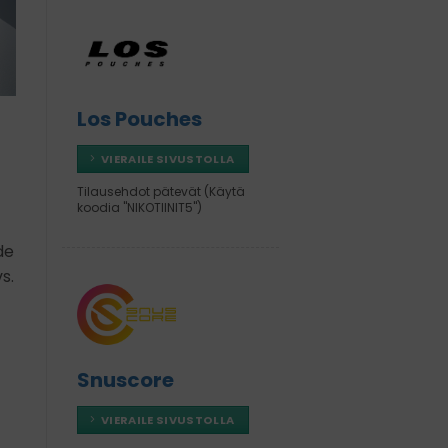
Los Pouches
VIERAILE SIVUSTOLLA
Tilausehdot pätevät (Käytä
koodia "NIKOTIINIT5")
de
s.
Snuscore
VIERAILE SIVUSTOLLA