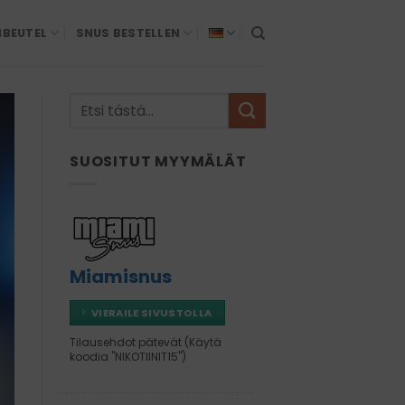
NBEUTEL
SNUS BESTELLEN
SUOSITUT MYYMÄLÄT
Miamisnus
VIERAILE SIVUSTOLLA
Tilausehdot pätevät (Käytä
koodia "NIKOTIINIT15")