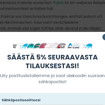
 intensives Erlebnis wünschen.
Pablo
ist ein weiteres Beispi
l Aufmerksamkeit erhalten hat.
e Palette von Geschmacksrichtungen, enthält jedoch oft
s Nikotintaschen. Snus kann verschiedene
e, Ananas und sogar Kaffee, aber sie sind in der Regel
en. Dies kann ein Vorteil für diejenigen sein, die den
akprodukten mögen.
rdert während der Anwendung mehr Aufmerksamkeit, un
 Gerüche hinterlassen. Die Verwendung kann an
SÄÄSTÄ 5% SEURAAVASTA
nd die Verwendung von Snus ist oft mit kulturellen Normen
TILAUKSESTASI!
 bestimmten Umgebungen einschränken können. Zum
uch von Snus auf die Menschen um einen herum zu achten
Liity postituslistallemme ja saat alekoodin suoraan
ren keinen Unannehmlichkeiten verursacht.
sähköpostiisi!
isiken verursachen, wie Probleme mit Mund und Zähnen.
 Substanzen, die sich auf die Gesundheit auswirken könne
ewusst zu sein, bevor man Snus verwendet, und
Sähköpostiosoitteesi
tsdienstleister darüber zu sprechen.