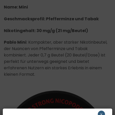
Name: Mini
Geschmacksprofil: Pfefferminze und Tabak
Nikotingehalt: 30 mg/g (21 mg/Beutel)
Pablo Mini
: Kompakter, aber starker Nikotinbeutel,
der Nuancen von Pfefferminze und Tabak
kombiniert. Jeder 0,7 g Beutel (20 Beutel/Dose) ist
perfekt für unterwegs geeignet und bietet
erfahrenen Nutzern ein starkes Erlebnis in einem
kleinen Format.
×