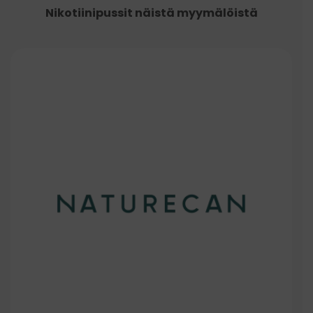
Nikotiinipussit näistä myymälöistä