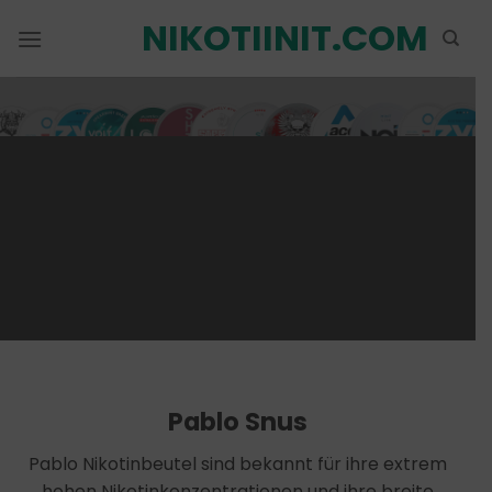
Zum
NIKOTIINIT.COM
Inhalt
springen
Pablo Snus
Pablo Nikotinbeutel sind bekannt für ihre extrem
hohen Nikotinkonzentrationen und ihre breite