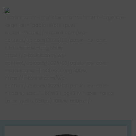
nikotiinipussit-1.jpg” class=”attachment-large size-
large” alt=”pablo
nikotiinipussit
”
srcset=”https://nikotiinit.com/wp-
content/uploads/2025/03/pablo-ice-cold-
nikotiinipussit-1.jpg 550w,
https://nikotiinit.com/wp-
content/uploads/2025/03/pablo-ice-cold-
nikotiinipussit-1-300×300.jpg 300w,
https://nikotiinit.com/wp-
content/uploads/2025/03/pablo-ice-cold-
nikotiinipussit-1-150×150.jpg 150w” sizes=”auto,
(max-width: 550px) 100vw, 550px” />