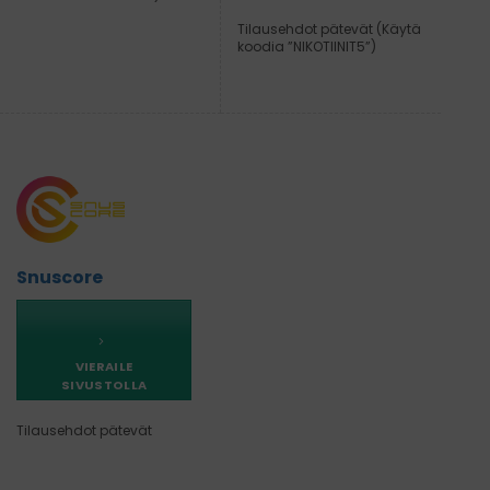
Tilausehdot pätevät (Käytä
koodia ”NIKOTIINIT5”)
Snuscore
VIERAILE
SIVUSTOLLA
Tilausehdot pätevät