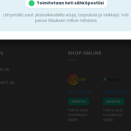
Toimitetaan heti sähköpostiisi
w
Leave a comm
Liittymällä saat yksinoikeudella etuja, tarjouksia ja vinkkejä. Voit
perua tilauksen milloin tahansa.
KS
SHOP ONLINE
t us
act us
Snuscore
Pussit.com
WEBSITE
WEBSITE
Terms and
Terms and
conditions
conditions
apply.
apply.