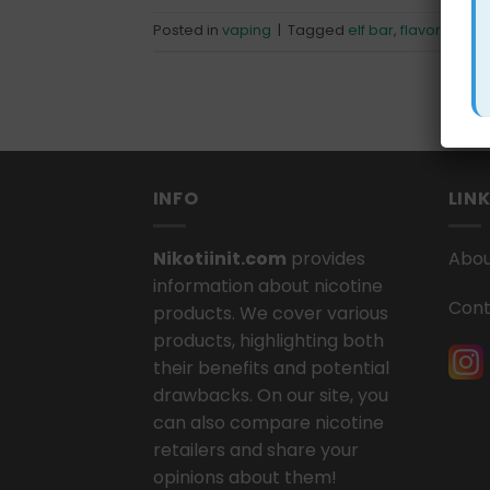
Posted in
vaping
|
Tagged
elf bar
,
flavor
,
revie
INFO
LIN
Nikotiinit.com
provides
Abou
information about nicotine
Cont
products. We cover various
products, highlighting both
their benefits and potential
drawbacks. On our site, you
can also compare nicotine
retailers and share your
opinions about them!