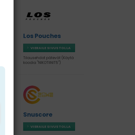
Los Pouches
VIERAILE SIVUSTOLLA
Tilausehdot pätevät (Käytä
koodia "NIKOTIINIT5")
If
Snuscore
VIERAILE SIVUSTOLLA