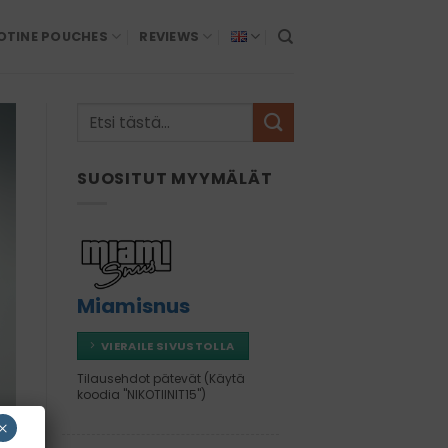
OTINE POUCHES
REVIEWS
SUOSITUT MYYMÄLÄT
Miamisnus
VIERAILE SIVUSTOLLA
Tilausehdot pätevät (Käytä
koodia "NIKOTIINIT15")
×