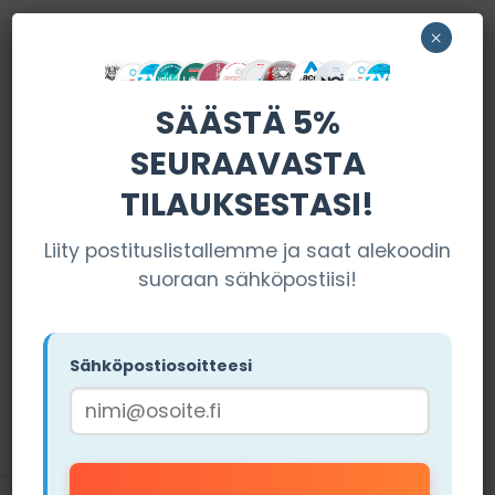
×
SUOSITUT MYYMÄLÄT
SÄÄSTÄ 5%
SEURAAVASTA
TILAUKSESTASI!
Miamisnus
Liity postituslistallemme ja saat alekoodin
suoraan sähköpostiisi!
Los Pouches
VIERAILE
SIVUSTOLLA
VIERAILE
Tilausehdot pätevät (Käytä
Sähköpostiosoitteesi
SIVUSTOLLA
koodia "NIKOTIINIT15")
Tilausehdot pätevät (Käytä
koodia "NIKOTIINIT5")