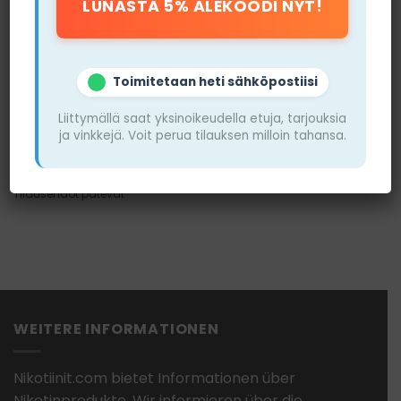
Toimitetaan heti sähköpostiisi
Snuscore
Liittymällä saat yksinoikeudella etuja, tarjouksia
ja vinkkejä. Voit perua tilauksen milloin tahansa.
VIERAILE
SIVUSTOLLA
Tilausehdot pätevät
WEITERE INFORMATIONEN
Nikotiinit.com bietet Informationen über
Nikotinprodukte. Wir informieren über die