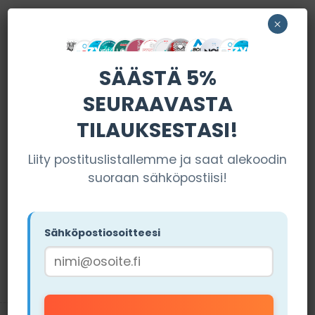
×
SUOSITUT MYYMÄLÄT
SÄÄSTÄ 5%
SEURAAVASTA
TILAUKSESTASI!
Miamisnus
Liity postituslistallemme ja saat alekoodin
suoraan sähköpostiisi!
Los Pouches
VIERAILE
SIVUSTOLLA
VIERAILE
Tilausehdot pätevät (Käytä
Sähköpostiosoitteesi
SIVUSTOLLA
koodia "NIKOTIINIT15")
Tilausehdot pätevät (Käytä
koodia "NIKOTIINIT5")