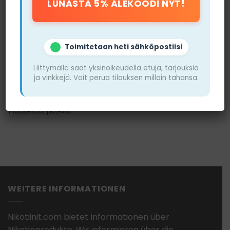
Toimitetaan heti sähköpostiisi
Snuscore
Liittymällä saat yksinoikeudella etuja, tarjouksia
ja vinkkejä. Voit perua tilauksen milloin tahansa.
VIERAILE
SIVUSTOLLA
Tilausehdot pätevät
WEITERE INFORMATIONEN
Nikotiinit.com bietet Informationen über
Nikotinprodukte. Wir informieren über die