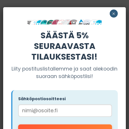
×
SÄÄSTÄ 5%
SUOSITUT MYYMÄLÄT
SEURAAVASTA
TILAUKSESTASI!
Liity postituslistallemme ja saat alekoodin
Miamisnus
suoraan sähköpostiisi!
Los Pouches
VIERAILE
SIVUSTOLLA
Sähköpostiosoitteesi
VIERAILE
Tilausehdot pätevät (Käytä
SIVUSTOLLA
koodia "NIKOTIINIT15")
Tilausehdot pätevät (Käytä
koodia "NIKOTIINIT5")