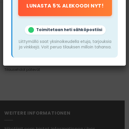
Toimitetaan heti sähköpostiisi
Snuscore
Liittymällä saat yksinoikeudella etuja, tarjouksia
ja vinkkejä. Voit perua tilauksen milloin tahansa.
VIERAILE
SIVUSTOLLA
Tilausehdot pätevät
WEITERE INFORMATIONEN
Nikotiinit.com bietet Informationen über